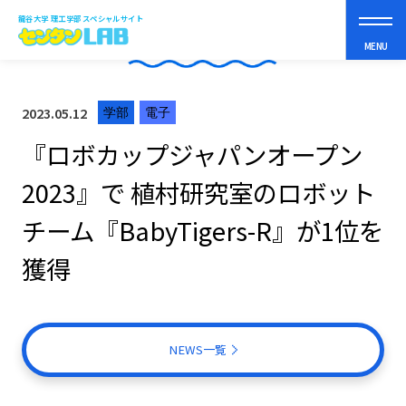
龍谷大学 理工学部 スペシャルサイト
NEWS
MENU
2023.05.12
学部
電子
理工学部って？
『ロボカップジャパンオープン
2023』で 植村研究室のロボット
まなべるコト
チーム『BabyTigers-R』が1位を
獲得
スペシャルコンテンツ
オープンキャンパス
NEWS一覧
受験生の皆さんへ