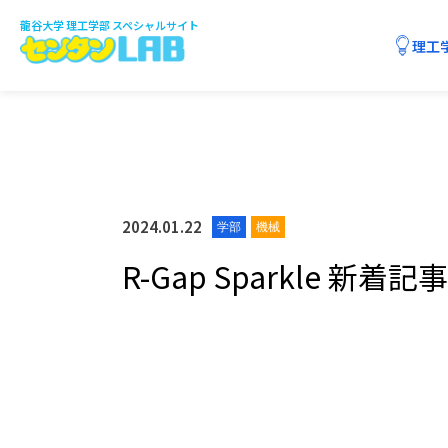
龍谷大学 理工学部 スペシャルサイト
理工
3分でわかる理工学部
課程制の特色
センタンTUBE
2024.01.22
学部
機械
課程紹介
センタンQ&A
学生に聞きました
R-Gap Sparkle 
数理・情報科学課程
応用化学課程