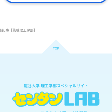
電子デバイ
数理
情報科学
マテリアル
le 新着記事【先端理工学部】
械工学
航空宇宙
エネルギー
TOP
人工知能・
モバイル
生
データサイエンス
ロボティク
龍谷大学 理工学部スペシャルサイト