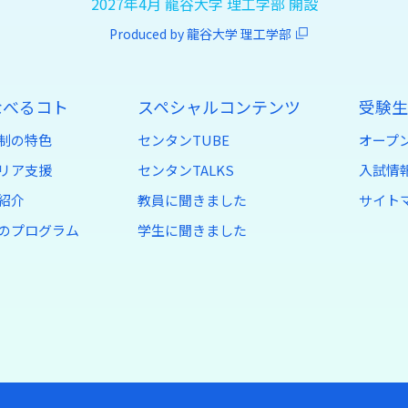
2027年4月 龍谷大学 理工学部 開設
Produced by 龍谷大学 理工学部
なべるコト
スペシャルコンテンツ
受験生
制の特色
センタンTUBE
オープ
リア支援
センタンTALKS
入試情報
紹介
教員に聞きました
サイト
のプログラム
学生に聞きました