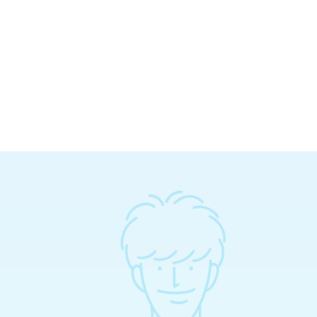
ス・
IoT・
通信ネットワーク
生命機能化学
先端ロボティクス
ス