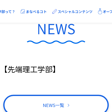
学部って？
まなべるコト
スペシャルコンテンツ
オー
NEWS
学びの流れ
キャリア支援
センタンTALKS
SDGsまとめ
新着記事【先端理工学部】
電子情報通信課程
NEWS一覧