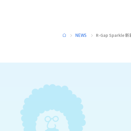
学びのプログラム
数理解析
現象の
NEWS
R-Gap Spark
HOME
スマート情報
先進機
システム
高機能新素材
環境共
バイオニック
デザイン