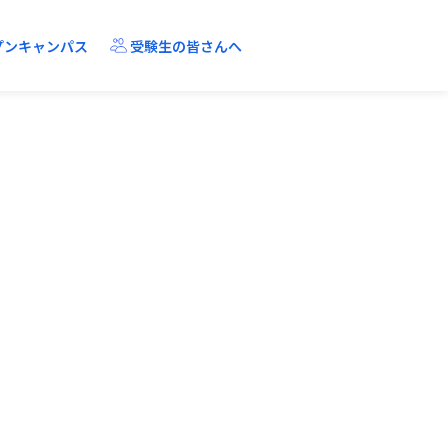
プンキャンパス
受験生の皆さんへ
R-Gapとは？
教員に聞きました
アクセス
機械工学・ロボティクス課程