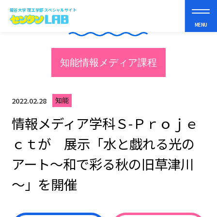
龍谷大学 理工学部 スペシャルサイト
NEWS
MENU
知能情報メディア課程
理工学部って？
2022.02.28
知能
まなべるコト
情報メディア学科Ｓ-Ｐｒｏｊｅ
ｃｔが 展示「水と戯れる光の
スペシャルコンテンツ
アート～和で彩る秋の旧草津川
オープンキャンパス
～」を開催
受験生の皆さんへ