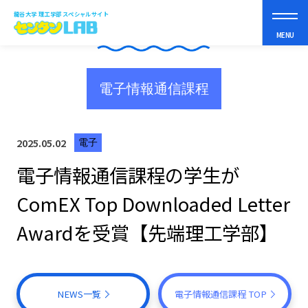
龍谷大学 理工学部 スペシャルサイト
NEWS
MENU
電子情報通信課程
理工学部って？
2025.05.02
電子
まなべるコト
電子情報通信課程の学生が
ComEX Top Downloaded Letter
スペシャルコンテンツ
Awardを受賞【先端理工学部】
オープンキャンパス
受験生の皆さんへ
NEWS一覧
電子情報通信課程 TOP