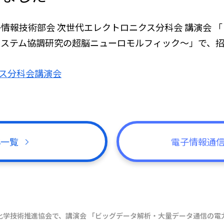
情報技術部会 次世代エレクトロニクス分科会 講演会 
システム協調研究の超脳ニューロモルフィック～」で、
電子デバイ
数理
情報科学
マテリアル
ス分科会講演会
械工学
航空宇宙
エネルギー
人工知能・
モバイル
生
データサイエンス
ロボティク
S一覧
電子情報通信
化学技術推進協会で、講演会 「ビッグデータ解析・大量データ通信の電