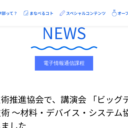
学部って？
まなべるコト
スペシャルコンテンツ
オー
NEWS
学びの流れ
キャリア支援
センタンTALKS
電子情報通信課程
SDGsまとめ
電子情報通信課程
術推進協会で、講演会 「ビッグ
術 ～材料・デバイス・システム
いました