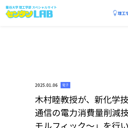
龍谷大学 理工学部 スペシャルサイト
理工
3分でわかる理工学部
課程制の特色
センタンTUBE
課程紹介
センタンQ&A
学生に聞きました
2025.01.06
電子
数理・情報科学課程
木村睦教授が、新化学技
通信の電力消費量削減技
応用化学課程
モルフィック～」を行