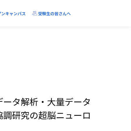
プンキャンパス
受験生の皆さんへ
R-Gapとは？
教員に聞きました
アクセス
機械工学・ロボティクス課程
データ解析・大量データ
協調研究の超脳ニューロ