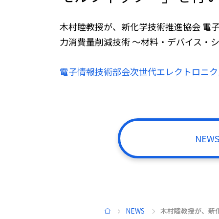
学びのプログラム
木村睦教授が、新化学技術推進協会 電子
力消費量削減技術 ～材料・デバイス・
数理解析
現象の
電子情報技術部会次世代エレクトロニク
スマート情報
先進機
システム
高機能新素材
環境共
バイオニック
NEW
デザイン
NEWS
木村睦教授が、新
HOME