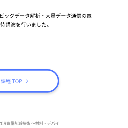
「ビッグデータ解析・大量データ通信の電
招待講演を行いました。
ス・
IoT・
通信ネットワーク
生命機能化学
先端ロボティクス
ス
課程 TOP
力消費量削減技術 ～材料・デバイ