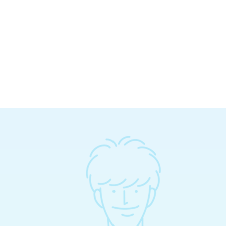
ス・
IoT・
通信ネットワーク
生命機能化学
先端ロボティクス
ス