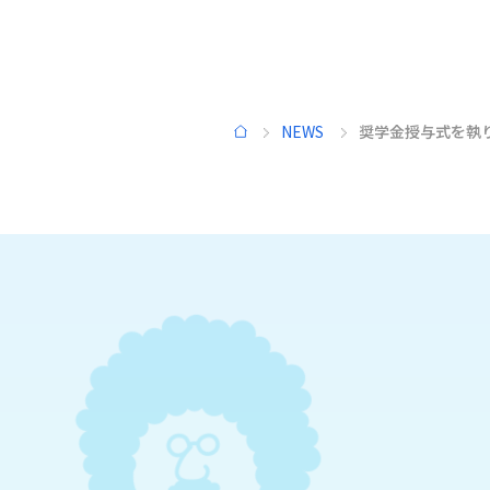
学びのプログラム
数理解析
現象の
NEWS
奨学金授与式を執
HOME
スマート情報
先進機
システム
高機能新素材
環境共
バイオニック
デザイン