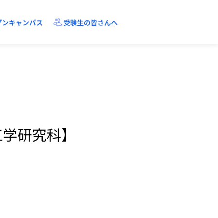
プンキャンパス
受験生の皆さんへ
R-Gapとは？
教員に聞きました
アクセス
工学研究科】
機械工学・ロボティクス課程