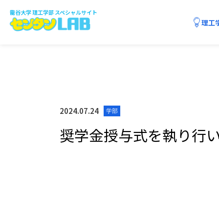
龍谷大学 理工学部 スペシャルサイト
理工
3分でわかる理工学部
課程制の特色
センタンTUBE
2024.07.24
学部
課程紹介
センタンQ&A
学生に聞きました
奨学金授与式を執り行
数理・情報科学課程
応用化学課程