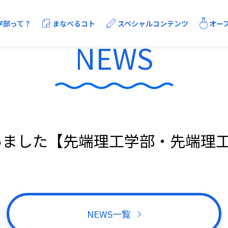
学部って？
まなべるコト
スペシャルコンテンツ
オー
NEWS
学びの流れ
キャリア支援
センタンTALKS
SDGsまとめ
いました【先端理工学部・先端理
電子情報通信課程
NEWS一覧