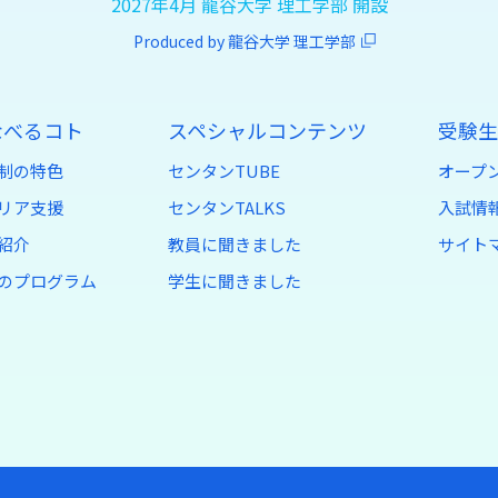
2027年4月 龍谷大学 理工学部 開設
Produced by 龍谷大学 理工学部
なべるコト
スペシャルコンテンツ
受験生
制の特色
センタンTUBE
オープ
リア支援
センタンTALKS
入試情報
紹介
教員に聞きました
サイト
のプログラム
学生に聞きました