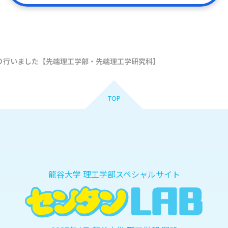
電子デバイ
数理
情報科学
マテリアル
り行いました【先端理工学部・先端理工学研究科】
械工学
航空宇宙
エネルギー
TOP
人工知能・
モバイル
生
データサイエンス
ロボティク
龍谷大学 理工学部スペシャルサイト