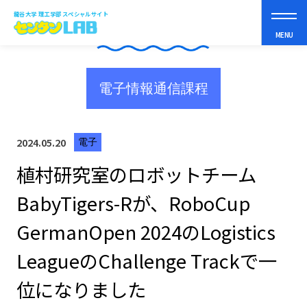
龍谷大学 理工学部 スペシャルサイト
NEWS
MENU
電子情報通信課程
理工学部って？
2024.05.20
電子
まなべるコト
植村研究室のロボットチーム
BabyTigers-Rが、RoboCup
スペシャルコンテンツ
GermanOpen 2024のLogistics
オープンキャンパス
LeagueのChallenge Trackで一
位になりました
受験生の皆さんへ