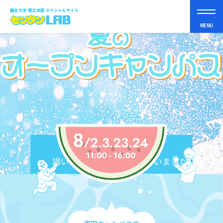
龍谷大学 理工学部 スペシャルサイト
MENU
理工学部って？
まなべるコト
スペシャルコンテンツ
終了しました
ご来場いただきありがとうございました
オープンキャンパス
受験生の皆さんへ