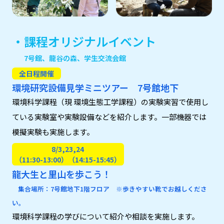
・課程オリジナルイベント
7号館、龍谷の森、学生交流会館
全日程開催
環境研究設備見学ミニツアー 7号館地下
環境科学課程（現 環境生態工学課程）の実験実習で使用し
ている実験室や実験設備などを紹介します。一部機器では
模擬実験も実施します。
8/3,23,24
（11:30-13:00）（14:15-15:45）
龍大生と里山を歩こう！
集合場所：7号館地下1階フロア ※歩きやすい靴でお越しくださ
い。
環境科学課程の学びについて紹介や相談を実施します。