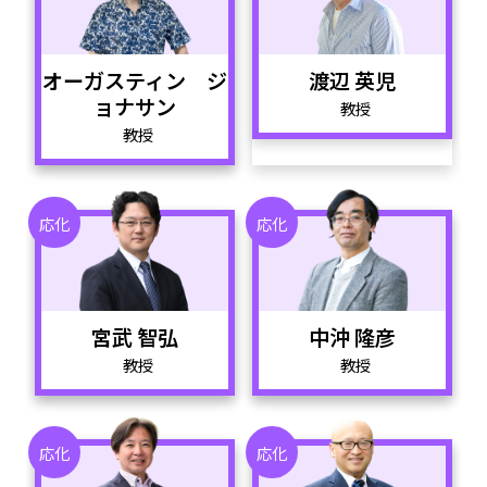
オーガスティン ジ
渡辺 英児
ョナサン
教授
教授
応化
応化
宮武 智弘
中沖 隆彦
教授
教授
応化
応化