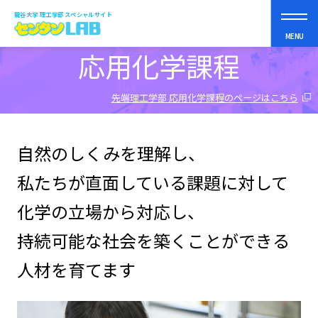
龍谷大学 理工学部 スペシャルサイト
課程紹介
MENU
応用化学課程
先端理工学部 応用化学課程のページはこちら
理工学部って？
自然のしくみを理解し、
まなべるコト
私たちが直面している課題に対して
スペシャルコンテンツ
化学の立場から対応し、
持続可能な社会を築くことができる
オープンキャンパス
人材を育てます
受験生の皆さんへ