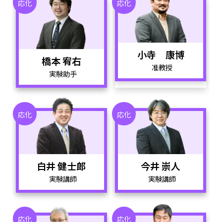
応化
応化
小寺 康博
橋本 宥右
准教授
実験助手
応化
応化
白井 健士郎
今井 崇人
実験講師
実験講師
応化
応化