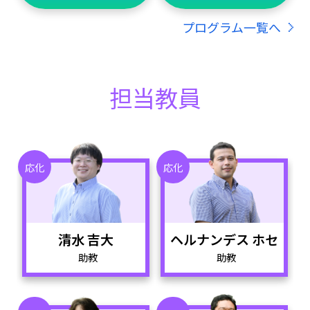
プログラム一覧へ
担当教員
応化
応化
清水 吉大
ヘルナンデス ホセ
助教
助教