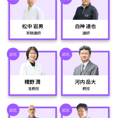
松中 岩男
白神 達也
実験講師
講師
応化
応化
糟野 潤
河内 岳大
准教授
教授
応化
応化