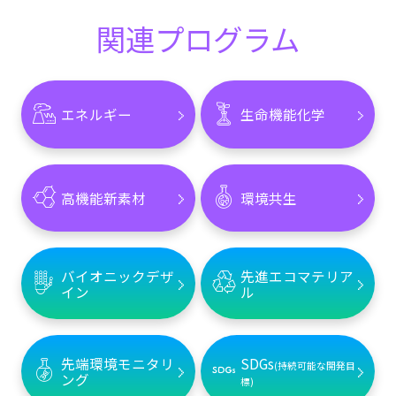
関連プログラム
エネルギー
生命機能化学
高機能新素材
環境共生
バイオニックデザ
先進エコマテリア
イン
ル
先端環境モニタリ
SDGs
(持続可能な開発目
ング
標)