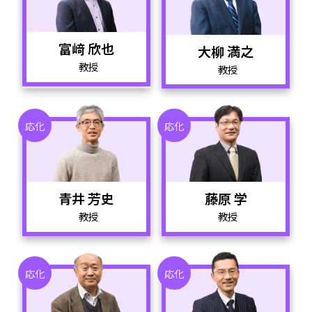
富﨑 欣也
大柳 満之
教授
教授
応化
応化
青井 芳史
藤原 学
教授
教授
応化
応化