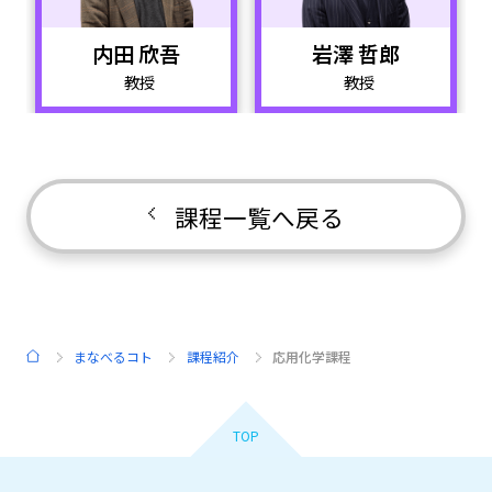
内田 欣吾
岩澤 哲郎
教授
教授
課程一覧へ戻る
まなべるコト
課程紹介
応用化学課程
HOME
TOP